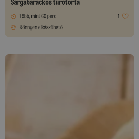
Sárgabarackos túrótorta
Több, mint 60 perc
1
Könnyen elkészíthető