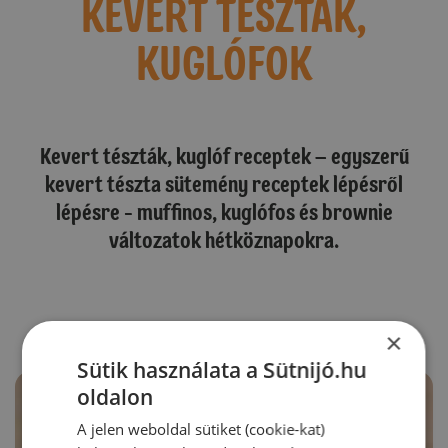
KEVERT TÉSZTÁK,
KUGLÓFOK
Kevert tészták, kuglóf receptek – egyszerű
kevert tészta sütemény receptek lépésről
lépésre - muffinos, kuglófos és brownie
változatok hétköznapokra.
×
Sütik használata a Sütnijó.hu
oldalon
A jelen weboldal sütiket (cookie-kat)