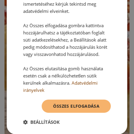
ismertetéséhez kérjük tekintsd meg
adatvédelmi elveinket.
Az Összes elfogadása gombra kattintva
hozzájárulhatsz a tájékoztatóban foglalt
süti adatkezelésekhez, a Beállítások alatt
pedig módosíthatod a hozzájárulás körét
vagy visszavonhatod hozzájárulásod.
Az Összes elutasítása gomb használata
esetén csak a nélkülözhetetlen sütik
kerülnek alkalmazásra.
Adatvédelmi
irányelvek
ÖSSZES ELFOGADÁSA
BEÁLLÍTÁSOK