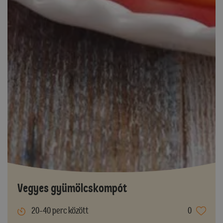
Vegyes gyümölcskompót
20-40 perc között
0