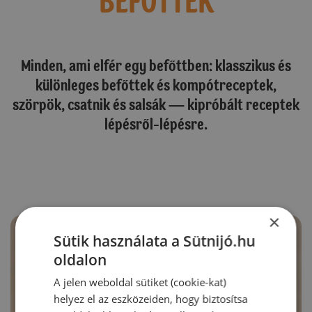
BEFŐTTEK
Minden, ami elfér egy befőttben: klasszikus és
különleges befőttek és kompótreceptek,
szörpök, csatnik és salsák — kipróbált receptek
lépésről-lépésre.
×
Sütik használata a Sütnijó.hu
oldalon
A jelen weboldal sütiket (cookie-kat)
helyez el az eszközeiden, hogy biztosítsa