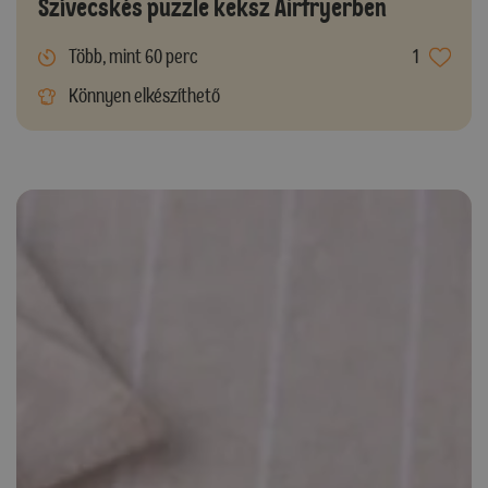
Szívecskés puzzle keksz Airfryerben
Több, mint 60 perc
1
Könnyen elkészíthető