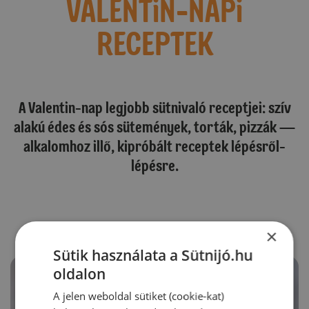
VALENTiN-NAPi
RECEPTEK
A Valentin-nap legjobb sütnivaló receptjei: szív
alakú édes és sós sütemények, torták, pizzák —
alkalomhoz illő, kipróbált receptek lépésről-
lépésre.
×
Sütik használata a Sütnijó.hu
oldalon
A jelen weboldal sütiket (cookie-kat)