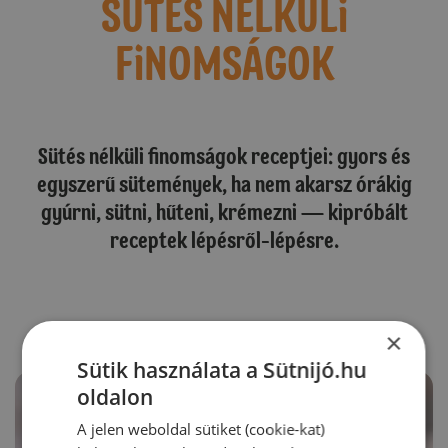
SÜTÉS NÉLKÜLi
FiNOMSÁGOK
Sütés nélküli finomságok receptjei: gyors és
egyszerű sütemények, ha nem akarsz órákig
gyúrni, sütni, hűteni, krémezni — kipróbált
receptek lépésről-lépésre.
×
Sütik használata a Sütnijó.hu
oldalon
A jelen weboldal sütiket (cookie-kat)