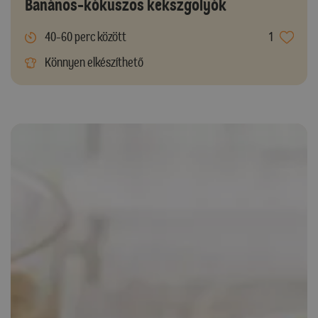
Banános-kókuszos kekszgolyók
40-60 perc között
1
Könnyen elkészíthető