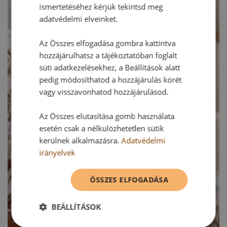
ismertetéséhez kérjük tekintsd meg
adatvédelmi elveinket.
Az Összes elfogadása gombra kattintva
hozzájárulhatsz a tájékoztatóban foglalt
süti adatkezelésekhez, a Beállítások alatt
pedig módosíthatod a hozzájárulás körét
vagy visszavonhatod hozzájárulásod.
Az Összes elutasítása gomb használata
esetén csak a nélkülözhetetlen sütik
kerülnek alkalmazásra.
Adatvédelmi
irányelvek
ÖSSZES ELFOGADÁSA
BEÁLLÍTÁSOK