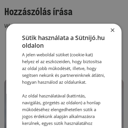
Hozzászólás írása
Vélemény írásához, kérjük,
jelentkezz be!
×
Sütik használata a Sütnijó.hu
oldalon
RECEPTAJÁNLÓ
A jelen weboldal sütiket (cookie-kat)
helyez el az eszközeiden, hogy biztosítsa
az oldal jobb működését, illetve, hogy
segítsen nekünk és partnereinknek átlátni,
hogyan használod az oldalunkat.
Az oldal használatával (kattintás,
navigálás, görgetés az oldalon) a honlap
működéséhez elengedhetetlen sütik a
jogos érdekünk alapján alkalmazásra
kerülnek, egyes sütik használatához