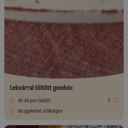
Lekvárral töltött gombóc
40-60 perc között
3
Kis gyakorlat szükséges