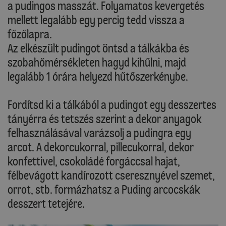
a pudingos masszát. Folyamatos kevergetés
mellett legalább egy percig tedd vissza a
főzőlapra.
Az elkészült pudingot öntsd a tálkákba és
szobahőmérsékleten hagyd kihűlni, majd
legalább 1 órára helyezd hűtőszerkénybe.
Fordítsd ki a tálkából a pudingot egy desszertes
tányérra és tetszés szerint a dekor anyagok
felhasználásával varázsolj a pudingra egy
arcot. A dekorcukorral, pillecukorral, dekor
konfettivel, csokoládé forgáccsal hajat,
félbevágott kandírozott cseresznyével szemet,
orrot, stb. formázhatsz a Puding arcocskák
desszert tetejére.