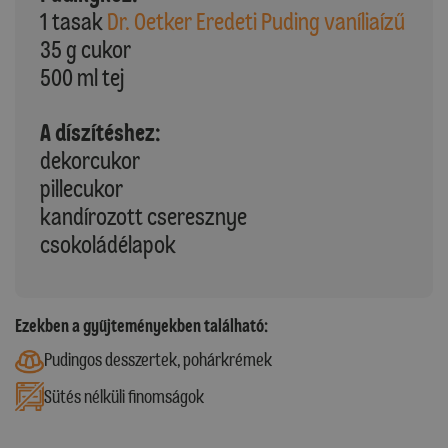
1 tasak
Dr. Oetker Eredeti Puding vaníliaízű
35 g cukor
500 ml tej
A díszítéshez:
dekorcukor
pillecukor
kandírozott cseresznye
csokoládélapok
Ezekben a gyűjteményekben található:
Pudingos desszertek, pohárkrémek
Sütés nélküli finomságok