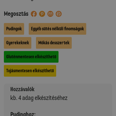
Megosztás
Pudingok
Egyéb sütés nélküli finomságok
Gyerekeknek
Mókás desszertek
Gluténmentesen elkészíthető
Tojásmentesen elkészíthető
Hozzávalók
kb. 4 adag elkészítéséhez
Pudinghoz: