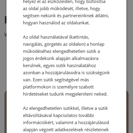
helyez el az eszközeiden, hogy biztosítsa
az oldal jobb működését, illetve, hogy
segítsen nekünk és partnereinknek átlátni,
Hozzászólás írása
hogyan használod az oldalunkat.
Vélemény írásához, kérjük,
jelentkezz be!
Az oldal használatával (kattintás,
navigálás, görgetés az oldalon) a honlap
működéséhez elengedhetetlen sütik a
jogos érdekünk alapján alkalmazásra
RECEPTAJÁNLÓ
kerülnek, egyes sütik használatához
azonban a hozzájárulásodra is szükségünk
van. Ezen sütik segítségével más
platformokon is személyre szabott
hirdetéseket tudunk megjeleníteni neked.
Az elengedhetetlen sütikkel, illetve a sütik
eltávolításával kapcsolatos további
információkért, valamint a hozzájárulásod
alapján végzett adatkezelések részleteinek