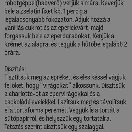
robotgéppel(habverő) verjük simára. Keverjük
bele a zselatin fixet kb. 1 percig a
legalacsonyabb fokozaton. Adjuk hozzá a
vaníliás cukrot és az eperlekvárt, majd
forgassuk bele az eperdarabokat. Kenjük a
krémet az alapra, és tegyük a hűtőbe legalább 2
órára.
Díszítés:
Tisztítsuk meg az epreket, és éles késsel vágjuk
fel őket, hogy "virágokat" alkossunk. Díszítsük
a charlotte-ot az epervirágokkal és a
csokoládélevelekkel. Lazítsuk meg és távolítsuk
el a tortaforma peremét. Vegyük le a tortát a
sütőpapírról, és helyezzük egy tortatálra.
Tetszés szerint díszítsük egy szalaggal.