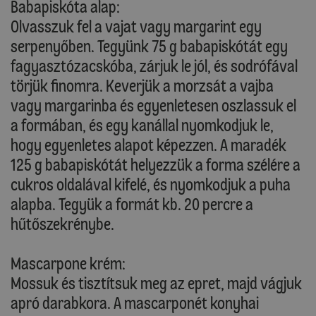
Babapiskóta alap:
Olvasszuk fel a vajat vagy margarint egy
serpenyőben. Tegyünk 75 g babapiskótát egy
fagyasztózacskóba, zárjuk le jól, és sodrófával
törjük finomra. Keverjük a morzsát a vajba
vagy margarinba és egyenletesen oszlassuk el
a formában, és egy kanállal nyomkodjuk le,
hogy egyenletes alapot képezzen. A maradék
125 g babapiskótát helyezzük a forma szélére a
cukros oldalával kifelé, és nyomkodjuk a puha
alapba. Tegyük a formát kb. 20 percre a
hűtőszekrénybe.
Mascarpone krém:
Mossuk és tisztítsuk meg az epret, majd vágjuk
apró darabkora. A mascarponét konyhai