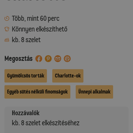
Több, mint 60 perc
Könnyen elkészíthető
kb. 8 szelet
Megosztás
Gyümölcsös torták
Charlotte-ok
Egyéb sütés nélküli finomságok
Ünnepi alkalmak
Hozzávalók
kb. 8 szelet elkészítéséhez