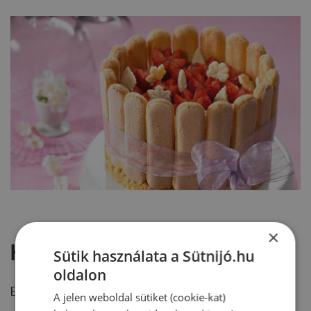
×
Hozzászólások
Sütik használata a Sütnijó.hu
oldalon
Ehhez a recepthez még nem érkezett hozzászólás.
A jelen weboldal sütiket (cookie-kat)