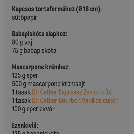
Kapcsos tortaformához (Ø 18 cm):
sütőpapír
Babapiskóta alaphoz:
80 g vaj
75 g babapiskóta
Mascarpone krémhez:
125 g eper
500 g mascarpone krémsajt
1 tasak
Dr. Oetker Expressz Zselatin fix
1 tasak
Dr. Oetker Bourbon Vaníliás cukor
100 g eperlekvár
Ezenkívül:
125 g babapiskóta