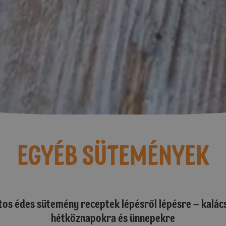
EGYÉB SÜTEMÉNYEK
os édes sütemény receptek lépésről lépésre – kalác
hétköznapokra és ünnepekre