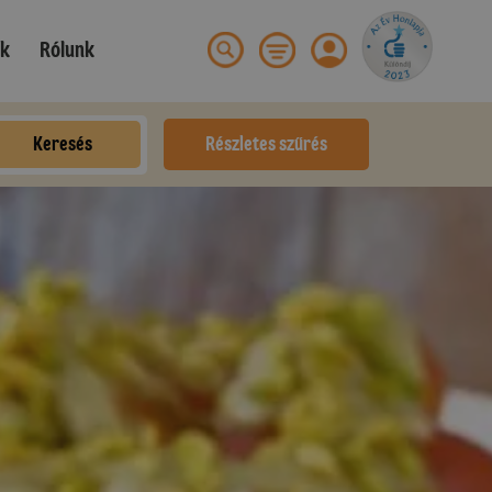
ek
Rólunk
Keresés
Részletes szűrés