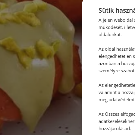
Sütik haszná
A jelen weboldal s
működését, illetv
oldalunkat.
Az oldal használa
elengedhetetlen s
azonban a hozzájá
személyre szabot
Az elengedhetetlen
valamint a hozzáj
meg adatvédelmi 
Az Összes elfogad
adatkezelésekhez,
hozzájárulásod.