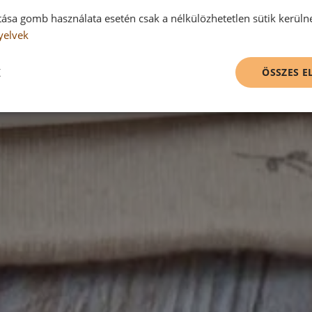
tása gomb használata esetén csak a nélkülözhetetlen sütik kerüln
yelvek
K
ÖSSZES 