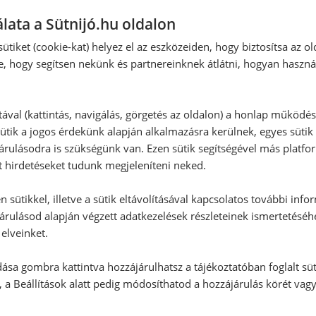
lata a Sütnijó.hu oldalon
ütiket (cookie-kat) helyez el az eszközeiden, hogy biztosítsa az ol
e, hogy segítsen nekünk és partnereinknek átlátni, hogyan haszná
tával (kattintás, navigálás, görgetés az oldalon) a honlap működé
ütik a jogos érdekünk alapján alkalmazásra kerülnek, egyes sütik
rulásodra is szükségünk van. Ezen sütik segítségével más platfo
t hirdetéseket tudunk megjeleníteni neked.
 sütikkel, illetve a sütik eltávolításával kapcsolatos további info
árulásod alapján végzett adatkezelések részleteinek ismertetéséh
elveinket.
ása gombra kattintva hozzájárulhatsz a tájékoztatóban foglalt süt
 a Beállítások alatt pedig módosíthatod a hozzájárulás körét vag