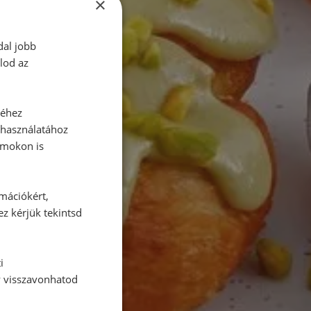
×
dal jobb
lod az
séhez
 használatához
rmokon is
rmációkért,
ez kérjük tekintsd
i
y visszavonhatod