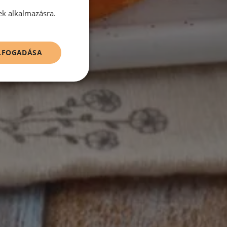
ek alkalmazásra.
ELFOGADÁSA