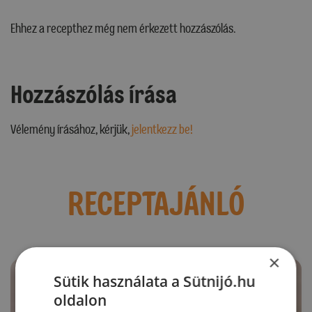
Ehhez a recepthez még nem érkezett hozzászólás.
Hozzászólás írása
Vélemény írásához, kérjük,
jelentkezz be!
RECEPTAJÁNLÓ
×
Sütik használata a Sütnijó.hu
oldalon