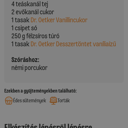
4 teáskanál tej
2 evőkanál cukor
1 tasak
Dr. Oetker Vanillincukor
1 csipet só
250 g félzsíros túró
1 tasak
Dr. Oetker Desszertöntet vaníliaízű
Szóráshoz:
némi porcukor
Ezekben a gyűjteményekben található:
Édes sütemények
Torták
Elkészítés lépésről lépésre