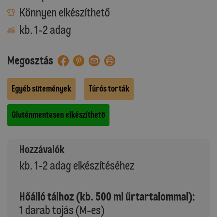
Könnyen elkészíthető
kb. 1-2 adag
Megosztás
Egyéb sütemények
Túrós torták
Gluténmentesen elkészíthető
Hozzávalók
kb. 1-2 adag elkészítéséhez
Hőálló tálhoz (kb. 500 ml űrtartalommal):
1 darab tojás (M-es)