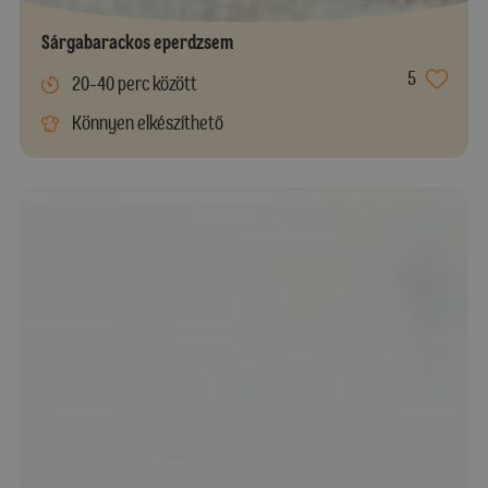
Sárgabarackos eperdzsem
5
20-40 perc között
Könnyen elkészíthető