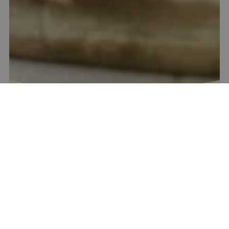
Szilvalekvár bourbon vaníliával
8
20-40 perc között
Könnyen elkészíthető