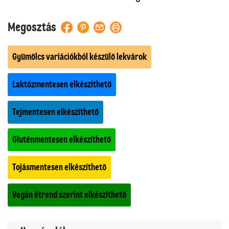
Megosztás
Gyümölcs variációkból készülő lekvárok
Laktózmentesen elkészíthető
Tejmentesen elkészíthető
Gluténmentesen elkészíthető
Tojásmentesen elkészíthető
Vegán étrend szerint elkészíthető