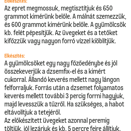
Előkészítés:
Az epret megmossuk, megtisztítjuk és 650
grammot kimérünk belőle. A málnát szemezzük,
és 600 grammot kimérünk belőle. A gyümölcsök
kb. felét pépesítjük. Az üvegeket és a tetőket
kifőzzük vagy nagyon forró vízzel kiöblítjük.
Elkészítés:
A gyümölcsöket egy nagy főzőedénybe és jól
összekeverjük a dzsemfix-el és a kimért
cukorral. Állandó keverés mellett nagy lángon
felforraljuk. Forrás után a dzsemet folyamatos
keverés mellett további 3 percig forrni hagyjuk,
majd levesszük a tűzről. Ha szükséges, a habot
eltávolítjuk a tetejéről.
Az előkészített üvegeket azonnal peremig
töltjük, jól lezárjuk és kb. 5 percre fejre állítjuk.