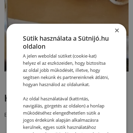
×
Sütik használata a Sütnijó.hu
oldalon
A jelen weboldal sütiket (cookie-kat)
helyez el az eszközeiden, hogy biztosítsa
az oldal jobb működését, illetve, hogy
segítsen nekünk és partnereinknek átlátni,
hogyan használod az oldalunkat.
Hozzászólások
Az oldal használatával (kattintás,
navigálás, görgetés az oldalon) a honlap
működéséhez elengedhetetlen sütik a
Ehhez a recepthez még nem érkezett hozzászólás.
jogos érdekünk alapján alkalmazásra
kerülnek, egyes sütik használatához