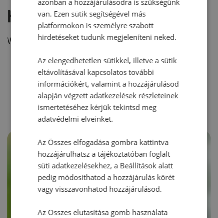
azonban a hozzájárulásodra is szükségünk
Hozzászólás írása
van. Ezen sütik segítségével más
platformokon is személyre szabott
hirdetéseket tudunk megjeleníteni neked.
Vélemény írásához, kérjük,
jelentkezz be!
Az elengedhetetlen sütikkel, illetve a sütik
eltávolításával kapcsolatos további
RECEPTAJÁNLÓ
információkért, valamint a hozzájárulásod
alapján végzett adatkezelések részleteinek
ismertetéséhez kérjük tekintsd meg
adatvédelmi elveinket.
Az Összes elfogadása gombra kattintva
hozzájárulhatsz a tájékoztatóban foglalt
süti adatkezelésekhez, a Beállítások alatt
pedig módosíthatod a hozzájárulás körét
vagy visszavonhatod hozzájárulásod.
Az Összes elutasítása gomb használata