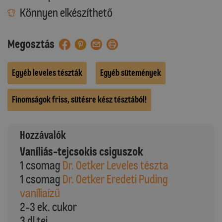
Könnyen elkészíthető
Megosztás
Egyéb leveles tészták
Egyéb sütemények
Finomságok friss, sütésre kész tésztából!
Hozzávalók
Vaníliás-tejcsokis csiguszok
1 csomag
Dr. Oetker Leveles tészta
1 csomag
Dr. Oetker Eredeti Puding
vaníliaízű
2-3 ek. cukor
3 dl tej