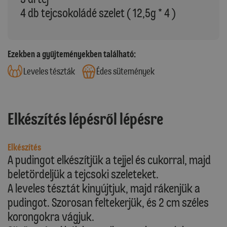
4 db tejcsokoládé szelet ( 12,5g * 4 )
Ezekben a gyűjteményekben található:
Leveles tészták
Édes sütemények
Elkészítés lépésről lépésre
Elkészítés
A pudingot elkészítjük a tejjel és cukorral, majd
beletördeljük a tejcsoki szeleteket.
A leveles tésztát kinyújtjuk, majd rákenjük a
pudingot. Szorosan feltekerjük, és 2 cm széles
korongokra vágjuk.