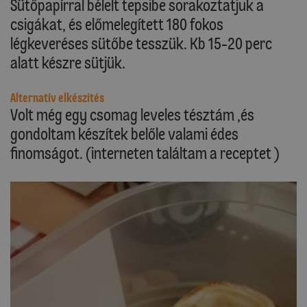
Sütőpapírral bélelt tepsibe sorakoztatjuk a
csigákat, és előmelegített 180 fokos
légkeveréses sütőbe tesszük. Kb 15-20 perc
alatt készre sütjük.
Alternatív elkészítés
Volt még egy csomag leveles tésztám ,és
gondoltam készítek belőle valami édes
finomságot. (interneten találtam a receptet )