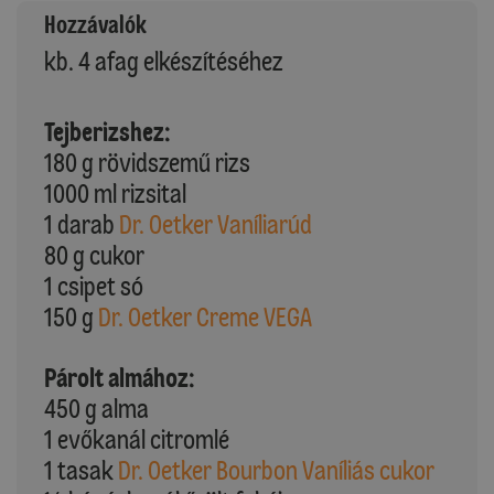
Hozzávalók
kb. 4 afag elkészítéséhez
Tejberizshez:
180 g rövidszemű rizs
1000 ml rizsital
1 darab
Dr. Oetker Vaníliarúd
80 g cukor
1 csipet só
150 g
Dr. Oetker Creme VEGA
Párolt almához:
450 g alma
1 evőkanál citromlé
1 tasak
Dr. Oetker Bourbon Vaníliás cukor