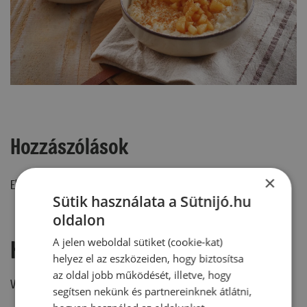
Hozzászólások
×
Ehhez a recepthez még nem érkezett hozzászólás.
Sütik használata a Sütnijó.hu
oldalon
Hozzászólás írása
A jelen weboldal sütiket (cookie-kat)
helyez el az eszközeiden, hogy biztosítsa
az oldal jobb működését, illetve, hogy
Vélemény írásához, kérjük,
jelentkezz be!
segítsen nekünk és partnereinknek átlátni,