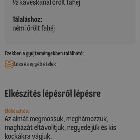
½ kávéskanál őrölt fahéj
Tálaláshoz:
némi őrölt fahéj
Ezekben a gyűjteményekben található:
Édes és egyéb ételek
Elkészítés lépésről lépésre
Előkészítés:
Az almát megmossuk, meghámozzuk,
magházát eltávolítjuk, negyedeljük és kis
kockákra vágjuk.