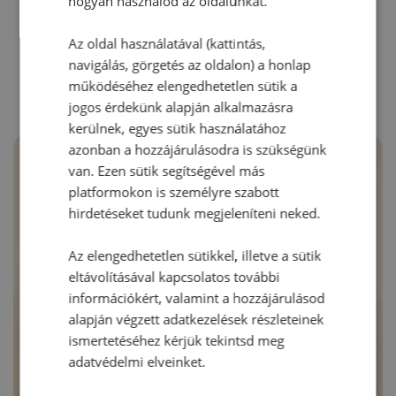
hogyan használod az oldalunkat.
Az oldal használatával (kattintás,
RECEPTAJÁNLÓ
navigálás, görgetés az oldalon) a honlap
működéséhez elengedhetetlen sütik a
jogos érdekünk alapján alkalmazásra
kerülnek, egyes sütik használatához
azonban a hozzájárulásodra is szükségünk
van. Ezen sütik segítségével más
platformokon is személyre szabott
hirdetéseket tudunk megjeleníteni neked.
Az elengedhetetlen sütikkel, illetve a sütik
eltávolításával kapcsolatos további
információkért, valamint a hozzájárulásod
alapján végzett adatkezelések részleteinek
ismertetéséhez kérjük tekintsd meg
adatvédelmi elveinket.