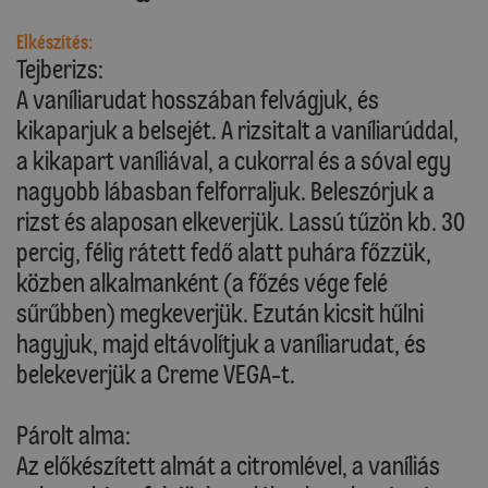
Elkészítés:
Tejberizs:
A vaníliarudat hosszában felvágjuk, és
kikaparjuk a belsejét. A rizsitalt a vaníliarúddal,
a kikapart vaníliával, a cukorral és a sóval egy
nagyobb lábasban felforraljuk. Beleszórjuk a
rizst és alaposan elkeverjük. Lassú tűzön kb. 30
percig, félig rátett fedő alatt puhára főzzük,
közben alkalmanként (a főzés vége felé
sűrűbben) megkeverjük. Ezután kicsit hűlni
hagyjuk, majd eltávolítjuk a vaníliarudat, és
belekeverjük a Creme VEGA-t.
Párolt alma:
Az előkészített almát a citromlével, a vaníliás