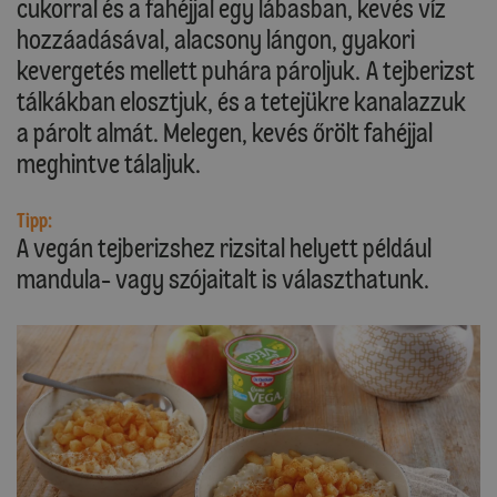
cukorral és a fahéjjal egy lábasban, kevés víz
hozzáadásával, alacsony lángon, gyakori
kevergetés mellett puhára pároljuk. A tejberizst
tálkákban elosztjuk, és a tetejükre kanalazzuk
a párolt almát. Melegen, kevés őrölt fahéjjal
meghintve tálaljuk.
Tipp:
A vegán tejberizshez rizsital helyett például
mandula- vagy szójaitalt is választhatunk.