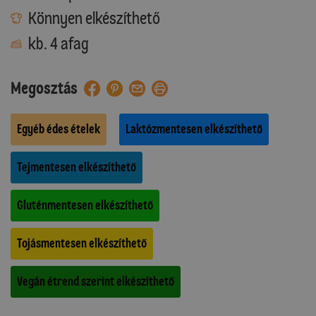
Könnyen elkészíthető
kb. 4 afag
Megosztás
Egyéb édes ételek
Laktózmentesen elkészíthető
Tejmentesen elkészíthető
Gluténmentesen elkészíthető
Tojásmentesen elkészíthető
Vegán étrend szerint elkészíthető