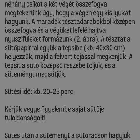
néhány csíkot a két végét összefogva
megtekerünk úgy, hogy a végén egy kis lyukat
hagyunk. A maradék tésztadarabokból középen
összefogva és a végüket lefelé hajtva
nyuszifüleket formázunk (2. ábra). A tésztát a
sütőpapírral együk a tepsibe (kb. 40x30 cm)
helyezzük, majd a felvert tojással megkenjük. A
tepsit a sütő középső részébe toljuk, és a
süteményt megsütjük.
Sütési idő: kb. 20-25 perc
Kérjük vegye figyelembe saját sütője
tulajdonságait!
Sütés után a süteményt a sütőrácson hagyjuk