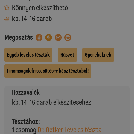
Könnyen elkészíthető
kb. 14-16 darab
Megosztás
Egyéb leveles tészták
Húsvét
Gyerekeknek
Finomságok friss, sütésre kész tésztából!
Hozzávalók
kb. 14-16 darab elkészítéséhez
Tésztához:
1 csomag
Dr. Oetker Leveles tészta