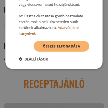
vagy visszavonhatod hozzájárulásod.
Hozzászólások
Az Összes elutasítása gomb használata
esetén csak a nélkülözhetetlen sütik
Ehhez a recepthez még nem érkezett hozzászólás.
kerülnek alkalmazásra.
Adatvédelmi
irányelvek
Hozzászólás írása
ÖSSZES ELFOGADÁSA
Vélemény írásához, kérjük,
jelentkezz be!
BEÁLLÍTÁSOK
RECEPTAJÁNLÓ