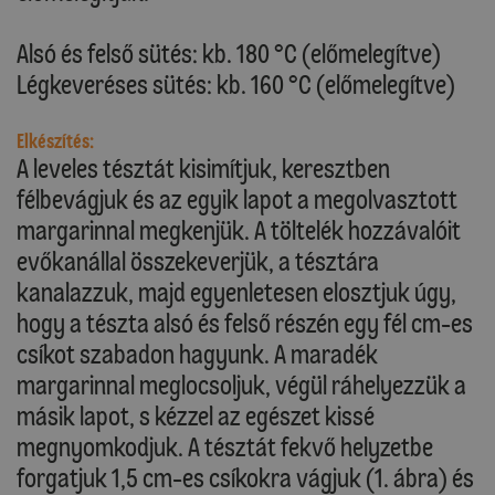
Alsó és felső sütés: kb. 180 °C (előmelegítve)
Légkeveréses sütés: kb. 160 °C (előmelegítve)
Elkészítés:
A leveles tésztát kisimítjuk, keresztben
félbevágjuk és az egyik lapot a megolvasztott
margarinnal megkenjük. A töltelék hozzávalóit
evőkanállal összekeverjük, a tésztára
kanalazzuk, majd egyenletesen elosztjuk úgy,
hogy a tészta alsó és felső részén egy fél cm-es
csíkot szabadon hagyunk. A maradék
margarinnal meglocsoljuk, végül ráhelyezzük a
másik lapot, s kézzel az egészet kissé
megnyomkodjuk. A tésztát fekvő helyzetbe
forgatjuk 1,5 cm-es csíkokra vágjuk (1. ábra) és