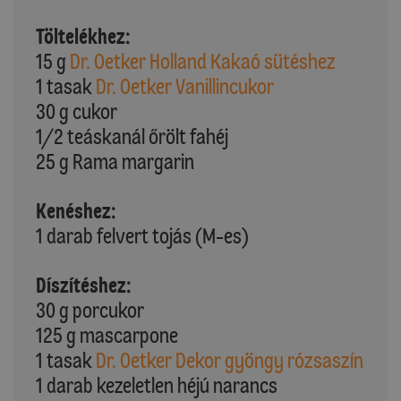
Töltelékhez:
15 g
Dr. Oetker Holland Kakaó sütéshez
1 tasak
Dr. Oetker Vanillincukor
30 g cukor
1/2 teáskanál őrölt fahéj
25 g Rama margarin
Kenéshez:
1 darab felvert tojás (M-es)
Díszítéshez:
30 g porcukor
125 g mascarpone
1 tasak
Dr. Oetker Dekor gyöngy rózsaszín
1 darab kezeletlen héjú narancs