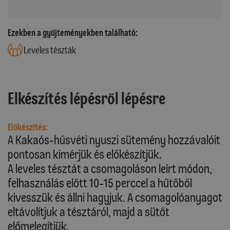
Ezekben a gyűjteményekben található:
Leveles tészták
Elkészítés lépésről lépésre
Előkészítés:
A Kakaós-húsvéti nyuszi sütemény hozzávalóit
pontosan kimérjük és előkészítjük.
A leveles tésztát a csomagoláson leírt módon,
felhasználás előtt 10-15 perccel a hűtőből
kivesszük és állni hagyjuk. A csomagolóanyagot
eltávolítjuk a tésztáról, majd a sütőt
előmelegítjük.