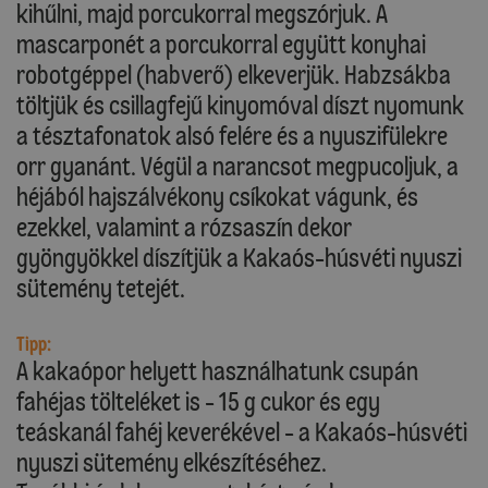
kihűlni, majd porcukorral megszórjuk. A
mascarponét a porcukorral együtt konyhai
robotgéppel (habverő) elkeverjük. Habzsákba
töltjük és csillagfejű kinyomóval díszt nyomunk
a tésztafonatok alsó felére és a nyuszifülekre
orr gyanánt. Végül a narancsot megpucoljuk, a
héjából hajszálvékony csíkokat vágunk, és
ezekkel, valamint a rózsaszín dekor
gyöngyökkel díszítjük a Kakaós-húsvéti nyuszi
sütemény tetejét.
Tipp:
A kakaópor helyett használhatunk csupán
fahéjas tölteléket is - 15 g cukor és egy
teáskanál fahéj keverékével - a Kakaós-húsvéti
nyuszi sütemény elkészítéséhez.