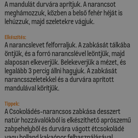
A mandulát durvára aprítjuk. A narancsot
meghámozzuk, közben a belső fehér héját is
lehúzzuk, majd szeletekre vágjuk.
Elkészítés:
A narancslevet felforraljuk. A zabkását tálkába
öntjük, és a forró narancslével leöntjük, majd
alaposan elkeverjük. Belekeverjük a mézet, és
legalább 3 percig állni hagyjuk. A zabkását
narancsszeletekkel és a durvára aprított
mandulával körítjük.
Tippek:
A Csokoládés-narancsos zabkása desszert
natúr hozzávalókból is elkészíthető aprószemű
zabpehelyből és durvára vágott étcsokoládé
vagy holland kakaópor felhasználásával.