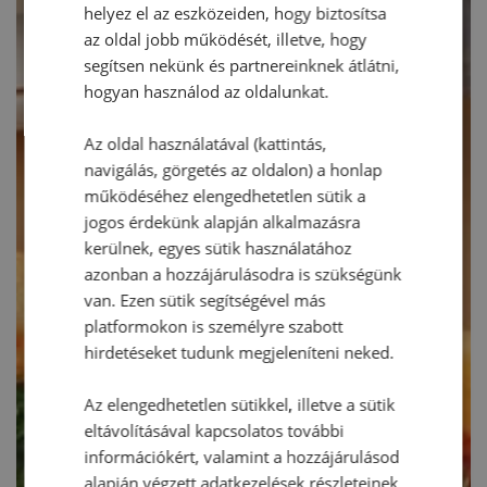
helyez el az eszközeiden, hogy biztosítsa
az oldal jobb működését, illetve, hogy
segítsen nekünk és partnereinknek átlátni,
hogyan használod az oldalunkat.
Az oldal használatával (kattintás,
navigálás, görgetés az oldalon) a honlap
működéséhez elengedhetetlen sütik a
jogos érdekünk alapján alkalmazásra
kerülnek, egyes sütik használatához
azonban a hozzájárulásodra is szükségünk
van. Ezen sütik segítségével más
platformokon is személyre szabott
hirdetéseket tudunk megjeleníteni neked.
Az elengedhetetlen sütikkel, illetve a sütik
eltávolításával kapcsolatos további
információkért, valamint a hozzájárulásod
alapján végzett adatkezelések részleteinek