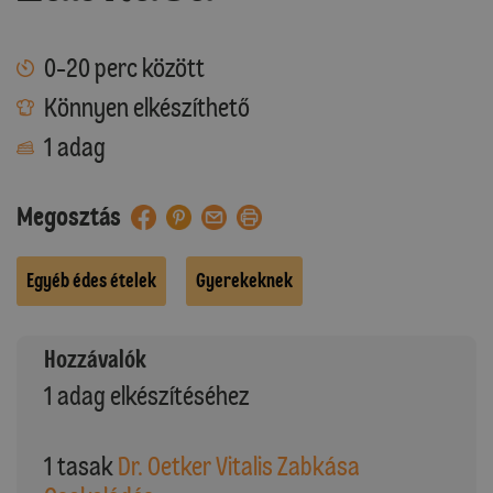
0-20 perc között
Könnyen elkészíthető
1 adag
Megosztás
Egyéb édes ételek
Gyerekeknek
Hozzávalók
1 adag elkészítéséhez
1 tasak
Dr. Oetker Vitalis Zabkása