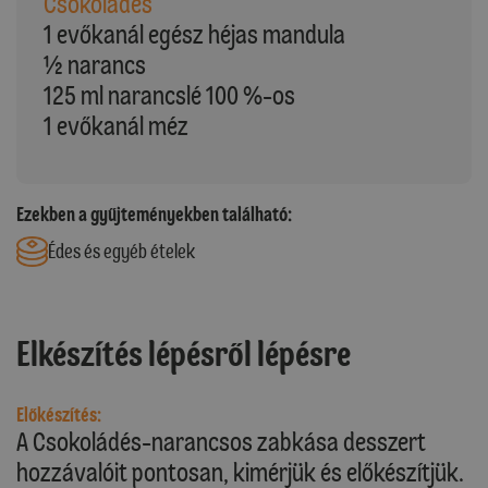
Csokoládés
1 evőkanál egész héjas mandula
½ narancs
125 ml narancslé 100 %-os
1 evőkanál méz
Ezekben a gyűjteményekben található:
Édes és egyéb ételek
Elkészítés lépésről lépésre
Előkészítés:
A Csokoládés-narancsos zabkása desszert
hozzávalóit pontosan, kimérjük és előkészítjük.